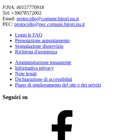
P.IVA: 00157770918
Tel: +39078572002
Email:
protocollo@comune.birori.nu.it
PEC:
protocollo@pec.comune.birori.nu.it
Leggi le FAQ
Prenotazione appuntamento
Segnalazione disservizio
Richiesta d'assistenza
Amministrazione trasparente
Informativa privacy
Note legali
Dichiarazione di accessibilità
Piano di miglioramento del sito e dei servizi
Seguici su