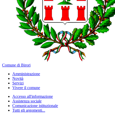
Comune di Birori
Amministrazione
Novità
Servizi
Vivere il comune
Accesso all'informazione
Assistenza sociale
Comunicazione istituzionale
Tutti gli argomenti...