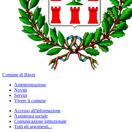
Comune di Birori
Amministrazione
Novità
Servizi
Vivere il comune
Accesso all'informazione
Assistenza sociale
Comunicazione istituzionale
Tutti gli argomenti...