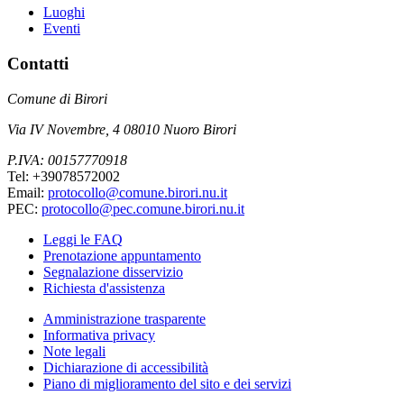
Luoghi
Eventi
Contatti
Comune di Birori
Via IV Novembre, 4 08010 Nuoro Birori
P.IVA: 00157770918
Tel: +39078572002
Email:
protocollo@comune.birori.nu.it
PEC:
protocollo@pec.comune.birori.nu.it
Leggi le FAQ
Prenotazione appuntamento
Segnalazione disservizio
Richiesta d'assistenza
Amministrazione trasparente
Informativa privacy
Note legali
Dichiarazione di accessibilità
Piano di miglioramento del sito e dei servizi