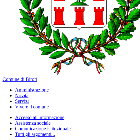
Comune di Birori
Amministrazione
Novità
Servizi
Vivere il comune
Accesso all'informazione
Assistenza sociale
Comunicazione istituzionale
Tutti gli argomenti...